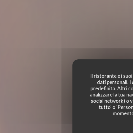
Il ristorante e i su
dati personali. 
predefinita. Altri 
analizzare la tua na
social network) o vi
tutto' o 'Person
momento c