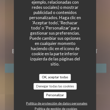
ejemplo, relacionadas con
redes sociales) o mostrar
publicidad o contenidos
personalizados. Haga clic en
'Aceptar todo', 'Rechazar
todo' o 'Personalizar' para
gestionar sus preferencias.
Puede cambiar sus opciones
en cualquier momento
ADELE & CAMILLE
haciendo clic en el icono de
BODEGÓN
|
BOULOGNE-BILLANCOURT
cookie en la parte inferior
izquierda de las páginas del
sitio.
RESERVAR UNA MESA
OK, aceptar todas
Denegar todas las cookies
Personalizar
Política de protección de datos personales
Política de gestión de cookies