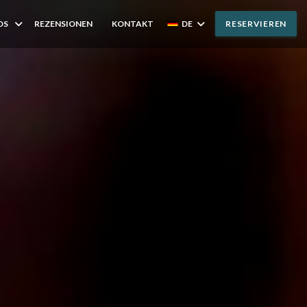
OS
REZENSIONEN
KONTAKT
DE
RESERVIEREN
((ÖFFNET EIN NEUES FENSTER))