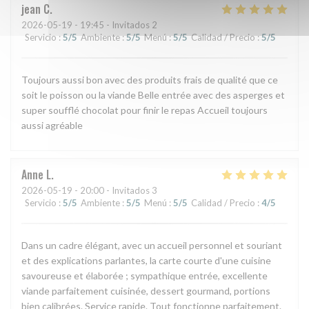
jean
C
2026-05-19
- 19:45 - Invitados 2
Servicio
:
5
/5
Ambiente
:
5
/5
Menú
:
5
/5
Calidad / Precio
:
5
/5
Toujours aussi bon avec des produits frais de qualité que ce
soit le poisson ou la viande Belle entrée avec des asperges et
super soufflé chocolat pour finir le repas Accueil toujours
aussi agréable
Anne
L
2026-05-19
- 20:00 - Invitados 3
Servicio
:
5
/5
Ambiente
:
5
/5
Menú
:
5
/5
Calidad / Precio
:
4
/5
Dans un cadre élégant, avec un accueil personnel et souriant
et des explications parlantes, la carte courte d'une cuisine
savoureuse et élaborée ; sympathique entrée, excellente
viande parfaitement cuisinée, dessert gourmand, portions
bien calibrées. Service rapide. Tout fonctionne parfaitement.