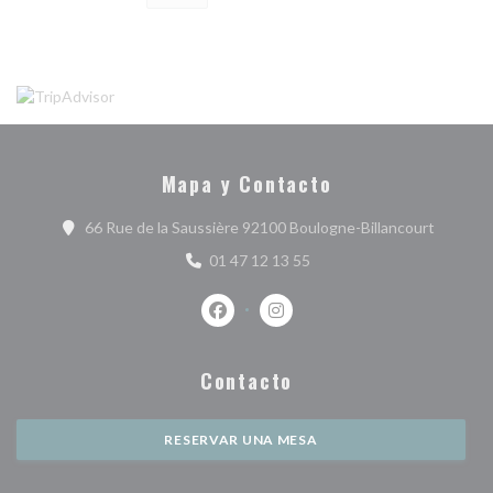
Mapa y Contacto
((abre e
66 Rue de la Saussière 92100 Boulogne-Billancourt
01 47 12 13 55
Facebook ((abre en una nueva ventan
Instagram ((abre en una nuev
Contacto
RESERVAR UNA MESA