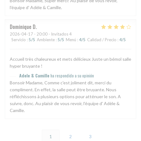
Bonsoir Madame, Super merci! Au plaisir de vous revoir,
l'équipe d' Adèle & Camille.
Dominique
D
2026-04-17
- 20:00 - Invitados 4
Servicio
:
5
/5
Ambiente
:
5
/5
Menú
:
4
/5
Calidad / Precio
:
4
/5
Accueil très chaleureux et mets délicieux Juste un bémol salle
hyper bruyante !
Adele & Camille
ha respondido a su opinión
Bonsoir Madame, Comme c'est joliment dit, merci du
compliment. En effet, la salle peut être bruyante. Nous
réfléchissons à plusieurs options pour atténuer le son. A
suivre, donc. Au plaisir de vous revoir, l'équipe d' Adèle &
Camille.
1
2
3