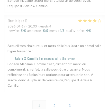
Bonsoir Madame, Super merci! Au plaisir de vous revoir,
l'équipe d' Adèle & Camille.
Dominique
D
2026-04-17
- 20:00 - guests 4
service
:
5
/5
ambience
:
5
/5
menu
:
4
/5
quality_price
:
4
/5
Accueil très chaleureux et mets délicieux Juste un bémol salle
hyper bruyante !
Adele & Camille
has responded to the review
Bonsoir Madame, Comme c'est joliment dit, merci du
compliment. En effet, la salle peut être bruyante. Nous
réfléchissons à plusieurs options pour atténuer le son. A
suivre, donc. Au plaisir de vous revoir, l'équipe d' Adèle &
Camille.
1
2
3