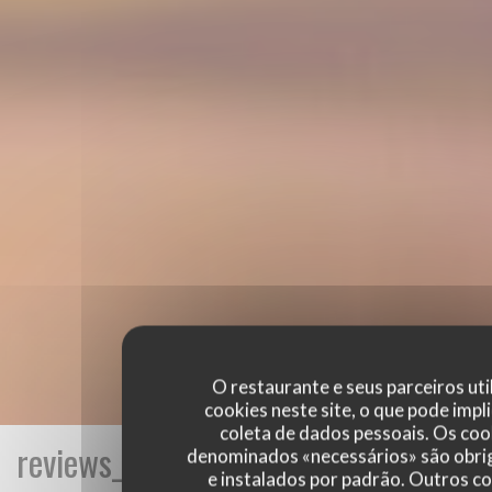
O restaurante e seus parceiros uti
cookies neste site, o que pode impli
coleta de dados pessoais. Os coo
reviews_from_our_clients_following_
denominados «necessários» são obri
e instalados por padrão. Outros c