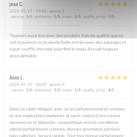
jean
C
2026-05-19
- 19:45 - guests 2
service
:
5
/5
ambience
:
5
/5
menu
:
5
/5
quality_price
:
5
/5
Toujours aussi bon avec des produits frais de qualité que ce
soit le poisson ou la viande Belle entrée avec des asperges et
super soufflé chocolat pour finir le repas Accueil toujours
aussi agréable
Anne
L
2026-05-19
- 20:00 - guests 3
service
:
5
/5
ambience
:
5
/5
menu
:
5
/5
quality_price
:
4
/5
Dans un cadre élégant, avec un accueil personnel et souriant
et des explications parlantes, la carte courte d'une cuisine
savoureuse et élaborée ; sympathique entrée, excellente
viande parfaitement cuisinée, dessert gourmand, portions
bien calibrées. Service rapide. Tout fonctionne parfaitement.