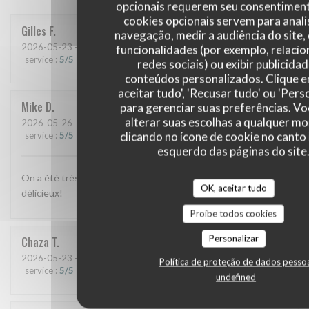
opcionais requerem seu consentiment
cookies opcionais servem para anali
Gilles
F
navegação, medir a audiência do site,
2026-05-23
- 20:00 - guests 3
funcionalidades (por exemplo, relaci
service
:
5
/5
ambience
:
5
/5
menu
:
5
/5
quality_price
:
5
/5
redes sociais) ou exibir publicida
conteúdos personalizados. Clique 
aceitar tudo', 'Recusar tudo' ou 'Pers
Mike
D
para gerenciar suas preferências. V
alterar suas escolhas a qualquer 
2026-05-26
- 20:15 - guests 2
clicando no ícone de cookie no canto 
service
:
5
/5
ambience
:
5
/5
menu
:
5
/5
quality_price
:
5
/5
esquerdo das páginas do site
On a été très bien accuelli et très bien mangé! Tout a été
OK, aceitar tudo
délicieux!
Proíbe todos cookies
Personalizar
Chaza
T
2026-05-23
- 13:45 - guests 3
Política de proteção de dados pesso
service
:
5
/5
ambience
:
5
/5
menu
:
5
/5
quality_price
:
5
/5
undefined