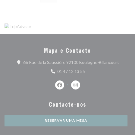
Mapa e Contacto
((abre n
66 Rue de la Saussière 92100 Boulogne-Billancourt
01 47 12 13 55
Facebook ((abre numa nova janela))
Instagram ((abre numa nova j
Contacte-nos
RESERVAR UMA MESA