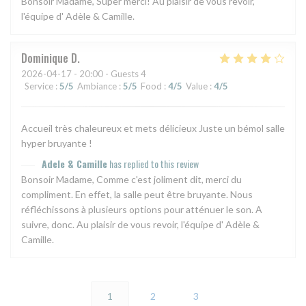
Bonsoir Madame, Super merci! Au plaisir de vous revoir,
l'équipe d' Adèle & Camille.
Dominique
D
2026-04-17
- 20:00 - Guests 4
Service
:
5
/5
Ambiance
:
5
/5
Food
:
4
/5
Value
:
4
/5
Accueil très chaleureux et mets délicieux Juste un bémol salle
hyper bruyante !
Adele & Camille
has replied to this review
Bonsoir Madame, Comme c'est joliment dit, merci du
compliment. En effet, la salle peut être bruyante. Nous
réfléchissons à plusieurs options pour atténuer le son. A
suivre, donc. Au plaisir de vous revoir, l'équipe d' Adèle &
Camille.
1
2
3