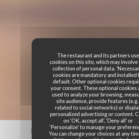
The restaurant and its partners us
cookies on this site, which may involve
collection of personal data. 'Necessa
cookies are mandatory and installed 
default. Other optional cookies requi
your consent. These optional cookies 
used to analyze your browsing, meas
site audience, provide features (e.g.
related to social networks) or displ
personalized advertising or content. C
on 'OK, accept all', 'Deny all' or
Our customer ratings
'Personalize' to manage your preferen
You can change your choices at any tim