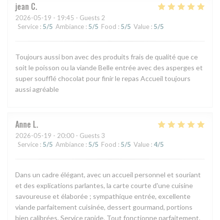
jean
C
2026-05-19
- 19:45 - Guests 2
Service
:
5
/5
Ambiance
:
5
/5
Food
:
5
/5
Value
:
5
/5
Toujours aussi bon avec des produits frais de qualité que ce
soit le poisson ou la viande Belle entrée avec des asperges et
super soufflé chocolat pour finir le repas Accueil toujours
aussi agréable
Anne
L
2026-05-19
- 20:00 - Guests 3
Service
:
5
/5
Ambiance
:
5
/5
Food
:
5
/5
Value
:
4
/5
Dans un cadre élégant, avec un accueil personnel et souriant
et des explications parlantes, la carte courte d'une cuisine
savoureuse et élaborée ; sympathique entrée, excellente
viande parfaitement cuisinée, dessert gourmand, portions
bien calibrées. Service rapide. Tout fonctionne parfaitement.