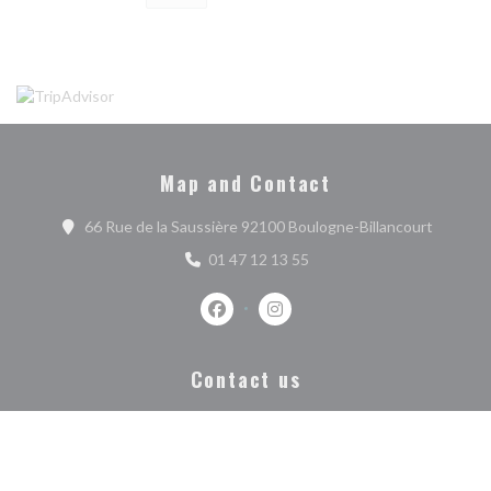
Map and Contact
((opens 
66 Rue de la Saussière 92100 Boulogne-Billancourt
01 47 12 13 55
Facebook ((opens in a new window))
Instagram ((opens in a new w
Contact us
BOOK A TABLE