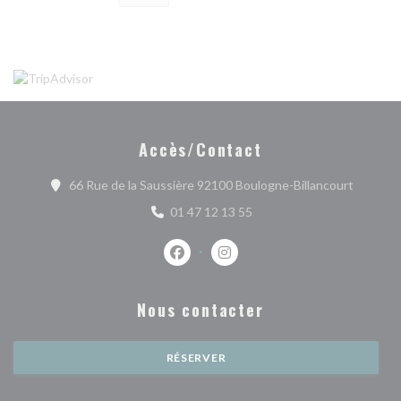
Accès/Contact
((ouvre 
66 Rue de la Saussière 92100 Boulogne-Billancourt
01 47 12 13 55
Facebook ((ouvre une nouvelle fenêtr
Instagram ((ouvre une nouvell
Nous contacter
RÉSERVER