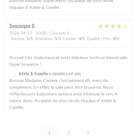
Bonsoir Madame, Super merci! Au plaisir de vous revoir,
l'équipe d' Adèle & Camille.
Dominique
D
2026-04-17
- 20:00 - Couverts 4
Service
:
5
/5
Ambiance
:
5
/5
Cuisine
:
4
/5
Qualité / Prix
:
4
/5
Accueil très chaleureux et mets délicieux Juste un bémol salle
hyper bruyante !
Adele & Camille
a répondu à cet avis
Bonsoir Madame, Comme c'est joliment dit, merci du
compliment. En effet, la salle peut être bruyante. Nous
réfléchissons à plusieurs options pour atténuer le son. A
suivre, donc. Au plaisir de vous revoir, l'équipe d' Adèle &
Camille.
1
2
3