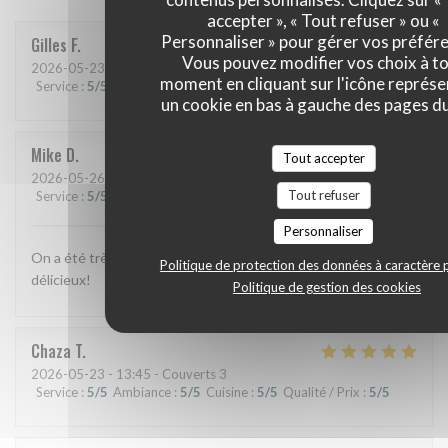
accepter », « Tout refuser » ou «
Personnaliser » pour gérer vos préfér
Gilles
F
Vous pouvez modifier vos choix à t
2026-05-23
- 20:00 - Couverts 3
moment en cliquant sur l'icône représ
Service
:
5
/5
Ambiance
:
5
/5
Cuisine
:
5
/5
Qualité / Prix
:
5
/5
un cookie en bas à gauche des pages du
Mike
D
Tout accepter
2026-05-26
- 20:15 - Couverts 2
Tout refuser
Service
:
5
/5
Ambiance
:
5
/5
Cuisine
:
5
/5
Qualité / Prix
:
5
/5
Personnaliser
On a été très bien accuelli et très bien mangé! Tout a été
Politique de protection des données à caractère 
délicieux!
Politique de gestion des cookies
Chaza
T
2026-05-23
- 13:45 - Couverts 3
Service
:
5
/5
Ambiance
:
5
/5
Cuisine
:
5
/5
Qualité / Prix
:
5
/5