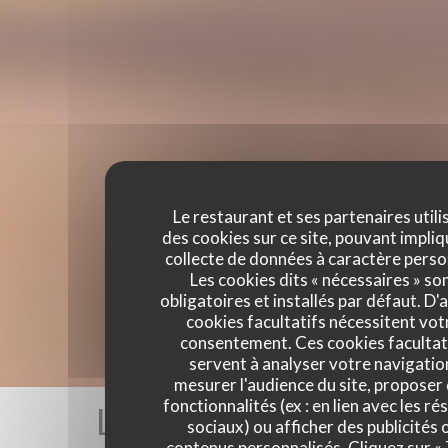
Le restaurant et ses partenaires utili
des cookies sur ce site, pouvant impliq
collecte de données à caractère perso
Les cookies dits « nécessaires » so
obligatoires et installés par défaut. D'
cookies facultatifs nécessitent vot
consentement. Ces cookies facultat
servent à analyser votre navigatio
mesurer l'audience du site, proposer
fonctionnalités (ex : en lien avec les r
Les avis de nos clients
sociaux) ou afficher des publicités 
contenus personnalisés. Cliquez sur «